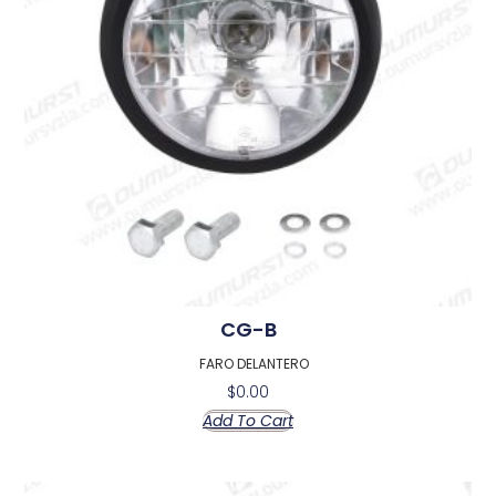
CG-B
FARO DELANTERO
$
0.00
Add To Cart