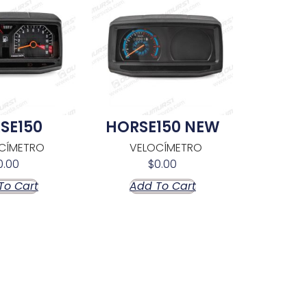
SE150
HORSE150 NEW
CÍMETRO
VELOCÍMETRO
0.00
$
0.00
To Cart
Add To Cart