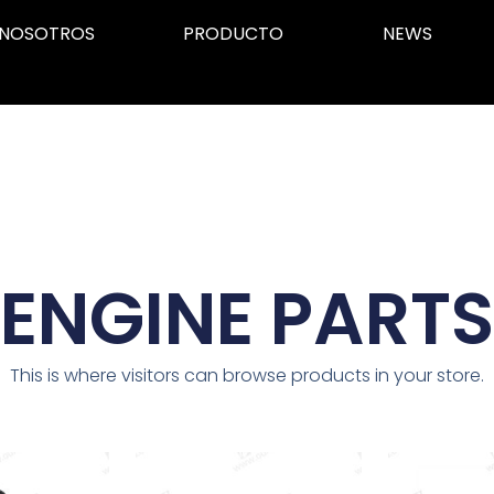
NOSOTROS
PRODUCTO
NEWS
ENGINE PARTS
This is where visitors can browse products in your store.