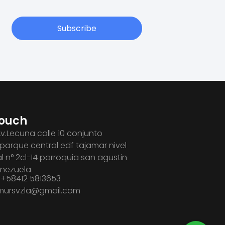
Subscribe
Touch
Av.Lecuna calle 10 conjunto
 parque central edf tajamar nivel
l n° 2cl-14 parroquia san agustin
enezuela
+58412 5813653
umursvzla@gmail.com