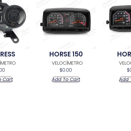
PRESS
HORSE 150
HOR
ÍMETRO
VELOCÍMETRO
VELO
00
$
0.00
$
 Cart
Add To Cart
Add 