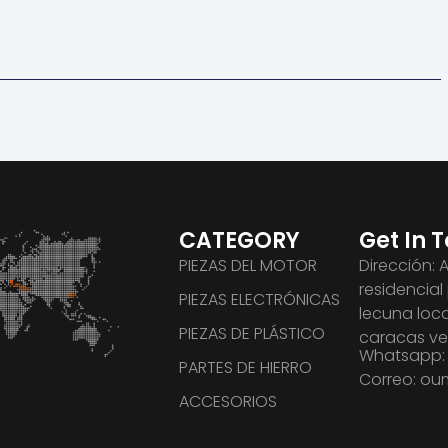
CATEGORY
Get In 
PIEZAS DEL MOTOR
Dirección: 
residencial
PIEZAS ELECTRÓNICAS
lecuna loca
PIEZAS DE PLÁSTICO
caracas v
Whatsapp: 
PARTES DE HIERRO
Correo: o
ACCESORIOS