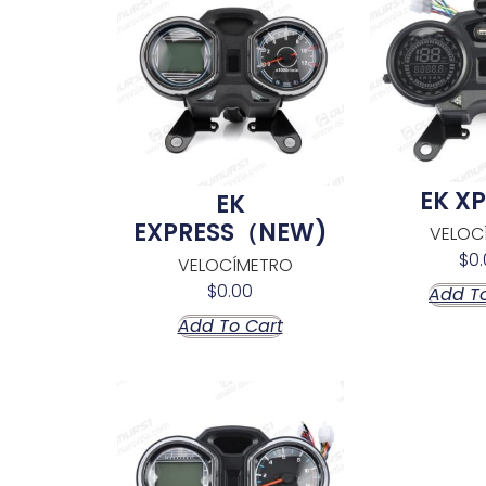
EK X
EK
EXPRESS（NEW)
VELOC
$
0.
VELOCÍMETRO
$
0.00
Add To
Add To Cart