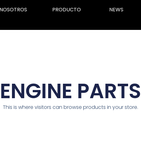
NOSOTROS
PRODUCTO
NEWS
ENGINE PARTS
This is where visitors can browse products in your store.