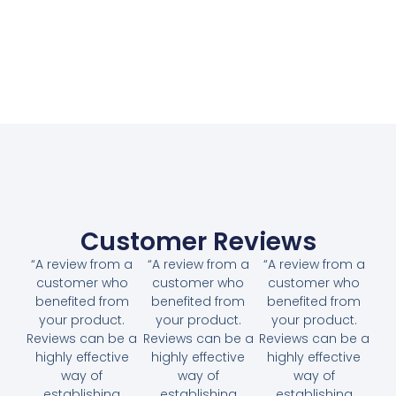
Customer Reviews
“A review from a
“A review from a
“A review from a
customer who
customer who
customer who
benefited from
benefited from
benefited from
your product.
your product.
your product.
Reviews can be a
Reviews can be a
Reviews can be a
highly effective
highly effective
highly effective
way of
way of
way of
establishing
establishing
establishing