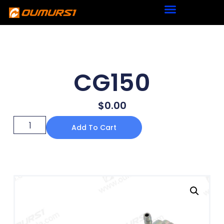
CG150
$
0.00
Add To Cart