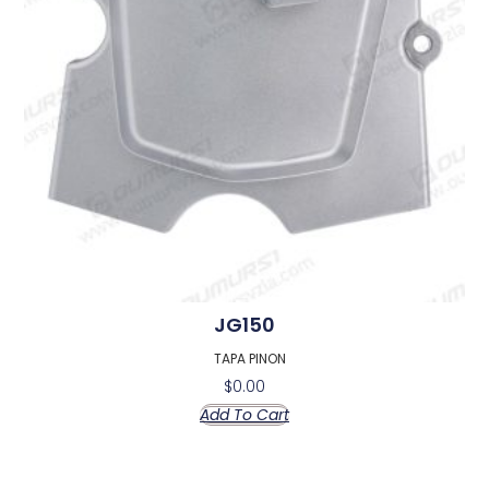
JG150
TAPA PINON
$
0.00
Add To Cart